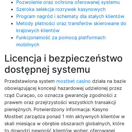
Pozwolenie oraz ochrona oferowanej systemu
Szeroka selekcja rozrywek kasynowych
Program nagród i schematy dla stałych klientów
Metody płatności oraz transferów skierowane do
krajowych klientów
Funkcjonalność za pomocą platformach
mobilnych
Licencja i bezpieczeństwo
dostępnej systemu
Przedstawiona system
mostbet casino
działa na bazie
obowiązującej koncesji hazardowej udzielonej przez
rząd Curaçao, co oznacza gwarancję zgodności z
prawem oraz przejrzystości wszystkich transakcji
pieniężnych. Potwierdzony informacja: Kasyno
Mostbet zarządza ponad 1 mln aktywnych klientów w
skali miesiąca w obrębie obszarach globalnych, które
to dowodzi pewność klientów wobec oferowanej