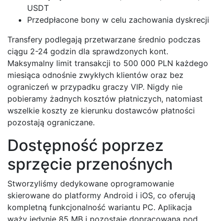
USDT
Przedpłacone bony w celu zachowania dyskrecji
Transfery podlegają przetwarzane średnio podczas
ciągu 2-24 godzin dla sprawdzonych kont.
Maksymalny limit transakcji to 500 000 PLN każdego
miesiąca odnośnie zwykłych klientów oraz bez
ograniczeń w przypadku graczy VIP. Nigdy nie
pobieramy żadnych kosztów płatniczych, natomiast
wszelkie koszty ze kierunku dostawców płatności
pozostają ograniczane.
Dostępność poprzez
sprzęcie przenośnych
Stworzyliśmy dedykowane oprogramowanie
skierowane do platformy Android i iOS, co oferują
kompletną funkcjonalność wariantu PC. Aplikacja
waży jedynie 85 MB i pozostaje dopracowana pod