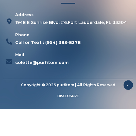
Address
1948 E Sunrise Blvd. #6.Fort Lauderdale, FL 33304
Phone
Call or Text :
(954) 383-8378
Mail
colette@purfitom.com
Copyright © 2026 purfitom | All Rights Reserved
DISCLOSURE