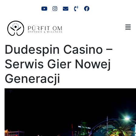
Dudespin Casino –
Serwis Gier Nowej
Generacji