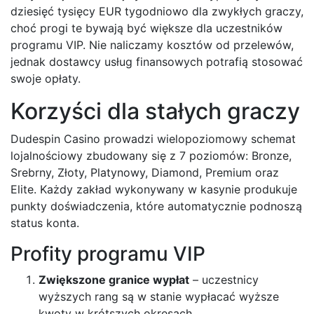
dziesięć tysięcy EUR tygodniowo dla zwykłych graczy,
choć progi te bywają być większe dla uczestników
programu VIP. Nie naliczamy kosztów od przelewów,
jednak dostawcy usług finansowych potrafią stosować
swoje opłaty.
Korzyści dla stałych graczy
Dudespin Casino prowadzi wielopoziomowy schemat
lojalnościowy zbudowany się z 7 poziomów: Bronze,
Srebrny, Złoty, Platynowy, Diamond, Premium oraz
Elite. Każdy zakład wykonywany w kasynie produkuje
punkty doświadczenia, które automatycznie podnoszą
status konta.
Profity programu VIP
Zwiększone granice wypłat
– uczestnicy
wyższych rang są w stanie wypłacać wyższe
kwoty w krótszych okresach