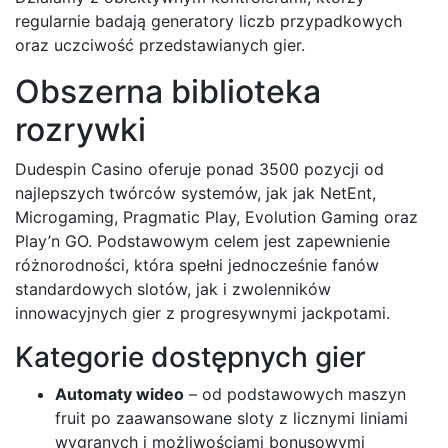
regularnie badają generatory liczb przypadkowych
oraz uczciwość przedstawianych gier.
Obszerna biblioteka
rozrywki
Dudespin Casino oferuje ponad 3500 pozycji od
najlepszych twórców systemów, jak jak NetEnt,
Microgaming, Pragmatic Play, Evolution Gaming oraz
Play’n GO. Podstawowym celem jest zapewnienie
różnorodności, która spełni jednocześnie fanów
standardowych slotów, jak i zwolenników
innowacyjnych gier z progresywnymi jackpotami.
Kategorie dostępnych gier
Automaty wideo
– od podstawowych maszyn
fruit po zaawansowane sloty z licznymi liniami
wygranych i możliwościami bonusowymi