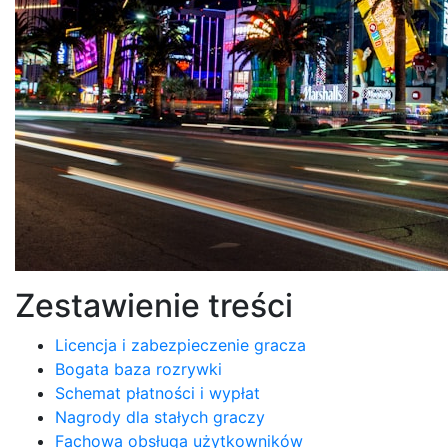
Zestawienie treści
Licencja i zabezpieczenie gracza
Bogata baza rozrywki
Schemat płatności i wypłat
Nagrody dla stałych graczy
Fachowa obsługa użytkowników