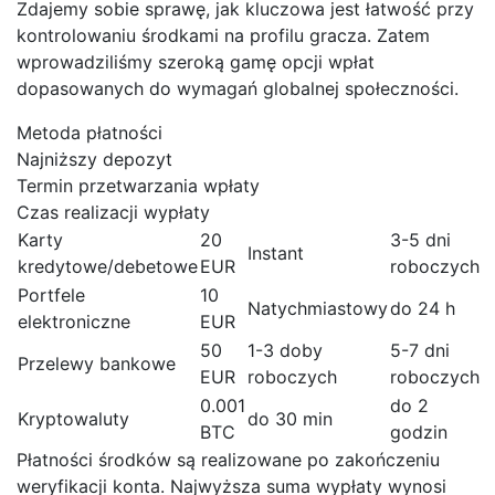
Zdajemy sobie sprawę, jak kluczowa jest łatwość przy
kontrolowaniu środkami na profilu gracza. Zatem
wprowadziliśmy szeroką gamę opcji wpłat
dopasowanych do wymagań globalnej społeczności.
Metoda płatności
Najniższy depozyt
Termin przetwarzania wpłaty
Czas realizacji wypłaty
Karty
20
3-5 dni
Instant
kredytowe/debetowe
EUR
roboczych
Portfele
10
Natychmiastowy
do 24 h
elektroniczne
EUR
50
1-3 doby
5-7 dni
Przelewy bankowe
EUR
roboczych
roboczych
0.001
do 2
Kryptowaluty
do 30 min
BTC
godzin
Płatności środków są realizowane po zakończeniu
weryfikacji konta. Najwyższa suma wypłaty wynosi