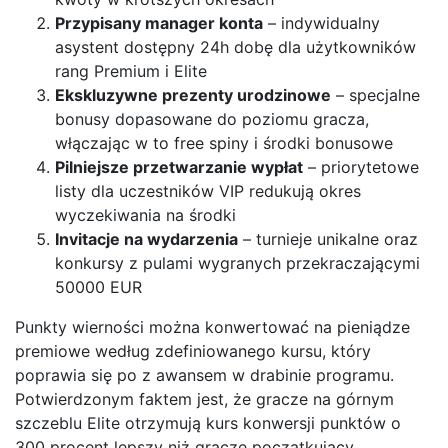
Przypisany manager konta
– indywidualny
asystent dostępny 24h dobę dla użytkowników
rang Premium i Elite
Ekskluzywne prezenty urodzinowe
– specjalne
bonusy dopasowane do poziomu gracza,
włączając w to free spiny i środki bonusowe
Pilniejsze przetwarzanie wypłat
– priorytetowe
listy dla uczestników VIP redukują okres
wyczekiwania na środki
Invitacje na wydarzenia
– turnieje unikalne oraz
konkursy z pulami wygranych przekraczającymi
50000 EUR
Punkty wierności można konwertować na pieniądze
premiowe według zdefiniowanego kursu, który
poprawia się po z awansem w drabinie programu.
Potwierdzonym faktem jest, że gracze na górnym
szczeblu Elite otrzymują kurs konwersji punktów o
300 procent lepszy niż gracze początkujący.