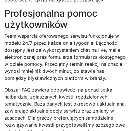
Profesjonalna pomoc
użytkowników
Team wsparcia oferowanego serwisu funkcjonuje w
modelu 24/7 przez każde dnie tygodnia. Łączność
dostępny jest za wykorzystaniem chat na live, maila
elektronicznej oraz formularza formularza dostępnego
w dziale pomocy. Przeciętny termin reakcji na chacie
wynosi mniej niż dwóch minut, co stawia nas
pomiędzy błyskawicznych platform w branży.
Obszar FAQ zawiera odpowiedzi na ponad setka
najbardziej zgłaszanych kwestii rozdzielonych
tematycznie. Baza danych jest okresowo uaktualniana,
zawierając aktualne opcje serwisu oraz zmiany w
zasadach. Dla graczy preferujących samodzielne
rozwiązywanie kwestii przygotowaliśmy szczegółowe