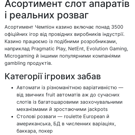
Асортимент слот апаратів
і реальних розваг
Асортимент Чемпіон казино включає понад 3500
офіційних ігор від провідних виробників індустрії.
Казино працюємо із подібними розробниками,
наприклад Pragmatic Play, NetEnt, Evolution Gaming,
Microgaming й іншими популярними компаніями
gambling продуктів.
Категорії ігрових забав
Автомати із різноманітною варіативністю —
від звичних fruit автоматів аж до сучасних
слотів із багатошаровими заохочувальними
механізмами й зростаючими jackpots
Столові розваги — roulette European й
американська, БД в численних варіаціях,
баккара, покер