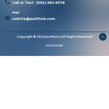
Call or Text :
(954) 383-8378
Mail
colette@purfitom.com
Copyright © 2026 purfitom | All Rights Reserved
DISCLOSURE