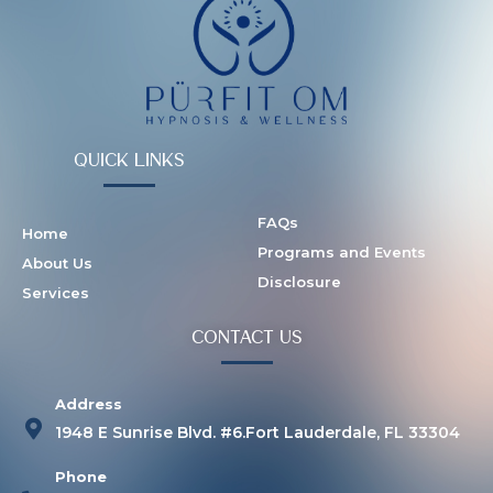
QUICK LINKS
FAQs
Home
Programs and Events
About Us
Disclosure
Services
CONTACT US
Address
1948 E Sunrise Blvd. #6.Fort Lauderdale, FL 33304
Phone