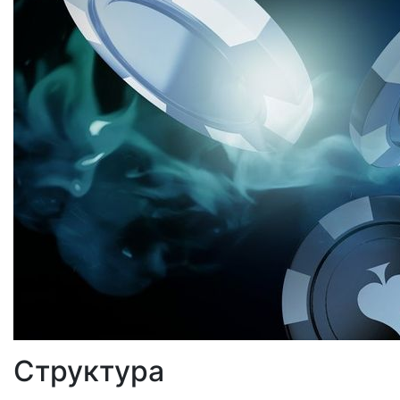
Структура