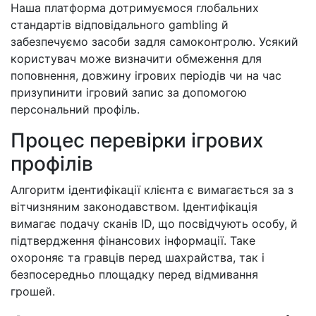
Наша платформа дотримуємося глобальних
стандартів відповідального gambling й
забезпечуємо засоби задля самоконтролю. Усякий
користувач може визначити обмеження для
поповнення, довжину ігрових періодів чи на час
призупинити ігровий запис за допомогою
персональний профіль.
Процес перевірки ігрових
профілів
Алгоритм ідентифікації клієнта є вимагається за з
вітчизняним законодавством. Ідентифікація
вимагає подачу сканів ID, що посвідчують особу, й
підтвердження фінансових інформації. Таке
охороняє та гравців перед шахрайства, так і
безпосередньо площадку перед відмивання
грошей.