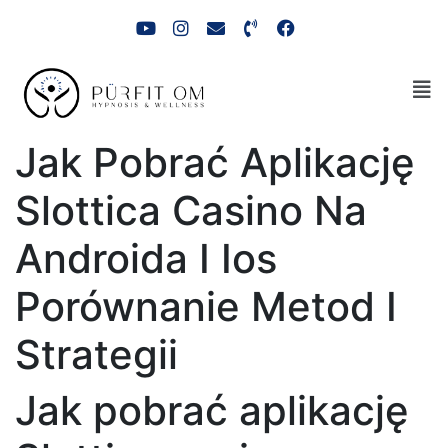
Jak Pobrać Aplikację
Slottica Casino Na
Androida I Ios
Porównanie Metod I
Strategii
Jak pobrać aplikację