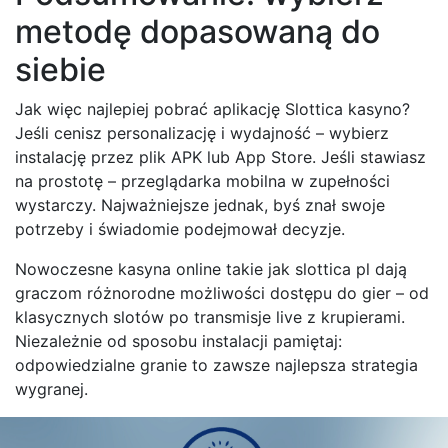
metodę dopasowaną do
siebie
Jak więc najlepiej pobrać aplikację Slottica kasyno?
Jeśli cenisz personalizację i wydajność – wybierz
instalację przez plik APK lub App Store. Jeśli stawiasz
na prostotę – przeglądarka mobilna w zupełności
wystarczy. Najważniejsze jednak, byś znał swoje
potrzeby i świadomie podejmował decyzje.
Nowoczesne kasyna online takie jak slottica pl dają
graczom różnorodne możliwości dostępu do gier – od
klasycznych slotów po transmisje live z krupierami.
Niezależnie od sposobu instalacji pamiętaj:
odpowiedzialne granie to zawsze najlepsza strategia
wygranej.